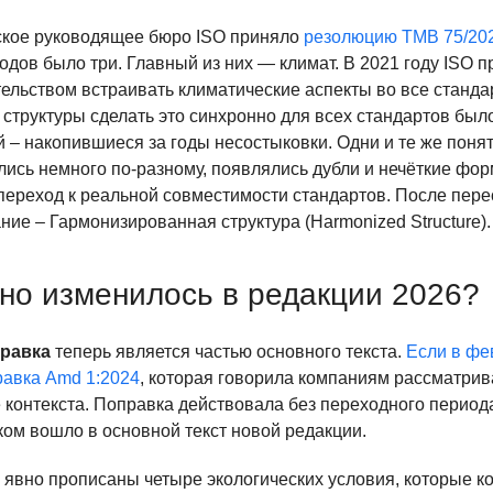
еское руководящее бюро ISO приняло
резолюцию TMB 75/20
водов было три. Главный из них — климат. В 2021 году ISO
ельством встраивать климатические аспекты во все стандар
структуры сделать это синхронно для всех стандартов было
 – накопившиеся за годы несостыковки. Одни и те же поня
ись немного по-разному, появлялись дубли и нечёткие фор
 переход к реальной совместимости стандартов. После пере
ние – Гармонизированная структура (Harmonized Structure).
тно изменилось в редакции 2026?
правка
теперь является частью основного текста.
Если в фе
равка Amd 1:2024
, которая говорила компаниям рассматрив
 контекста. Поправка действовала без переходного период
ом вошло в основной текст новой редакции.
ь явно прописаны четыре экологических условия, которые 