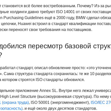
т становится всё более востребованным. Почему? Из-за ры
ные холдинги давно требуют ISO 14001 от своих поставщик
en Purchasing Guidelines ещё в 2000 году, BMW сделал обя
 цепочки, Huawei встроил в стандарт квалификации постав
ески переносят свои требования на поставщиков.
добился пересмотр базовой струк
?
зработал стандарт, описал обновление просто: «это уточнен
. Сама структура стандарта сохранилась: те же 10 разделов
а котором строятся ISO стандарты обновился.
тдельное приложение Annex SL. Внутри него лежал универс
High Level Structure (высокоуровневая структура). По нему
 (охрана труда)
, ISO 50001 (энергоменеджмент),
ISO/IEC 2
зопасность)
. и ещё около двух десятков стандартов.