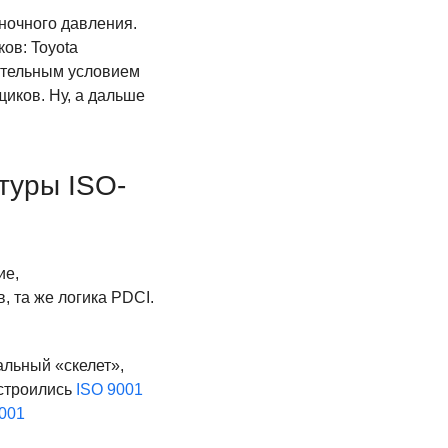
ночного давления.
ов: Toyota
зательным условием
щиков. Ну, а дальше
туры ISO-
ие,
, та же логика PDCI.
альный «скелет»,
 строились
ISO 9001
7001