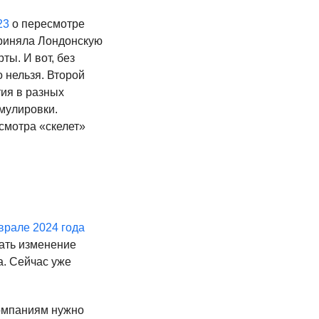
23
о пересмотре
 приняла Лондонскую
ты. И вот, без
 нельзя. Второй
тия в разных
мулировки.
смотра «скелет»
врале 2024 года
ать изменение
а. Сейчас уже
компаниям нужно