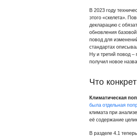
В 2023 году технич
этого «скелета». По
декларацию с обязат
обновления базовой 
повод для изменений
стандартах описывал
Ну и третий повод –
получил новое назва
Что конкре
Климатическая по
была отдельная поп
климата при анализе
её содержание целик
В разделе 4.1 тепер