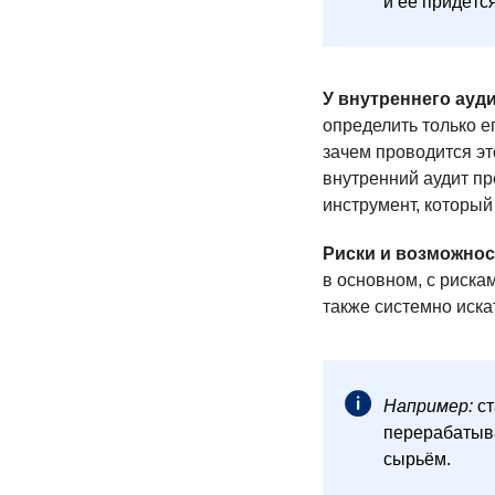
и её придётс
У внутреннего ауд
определить только ег
зачем проводится это
внутренний аудит п
инструмент, который
Риски и возможнос
в основном, с рискам
также системно иска
Например:
ст
перерабатыва
сырьём.