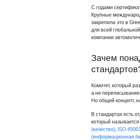
С годами сертифика
Крупные международ
закрепила это в Gre
для всей глобальной
компании автоматич
Зачем пона
стандартов
Комитет, который ра
а не переписывание»
Но общий концепт, н
В стандартах есть о
который называется 
(качество)
,
ISO 45001
(информационная бе