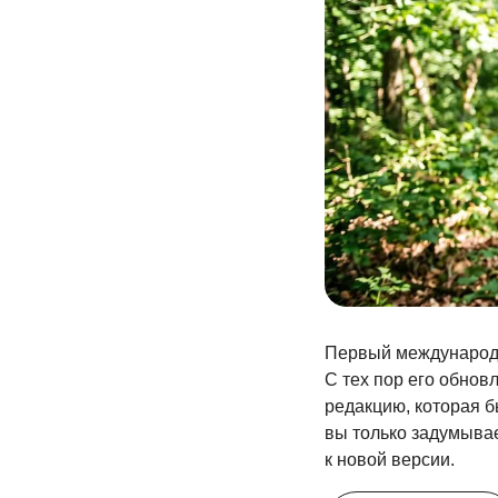
Первый международн
С тех пор его обнов
редакцию, которая б
вы только задумывае
к новой версии.