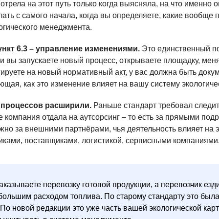
трела на этот путь только когда выясняла, на что именно о
лать с самого начала, когда вы определяете, какие вообще
огического менеджмента.
нкт 6.3 – управление изменениями.
Это единственный п
ли вы запускаете новый процесс, открываете площадку, мен
ируете на новый нормативный акт, у вас должна быть док
щая, как это изменение влияет на вашу систему экологич
 процессов расширили.
Раньше стандарт требовал следит
е компания отдала на аутсорсинг – то есть за прямыми под
жно за внешними партнёрами, чья деятельность влияет на 
иками, поставщиками, логистикой, сервисными компаниями
аказываете перевозку готовой продукции, а перевозчик езд
 большим расходом топлива. По старому стандарту это был
 По новой редакции это уже часть вашей экологической кар