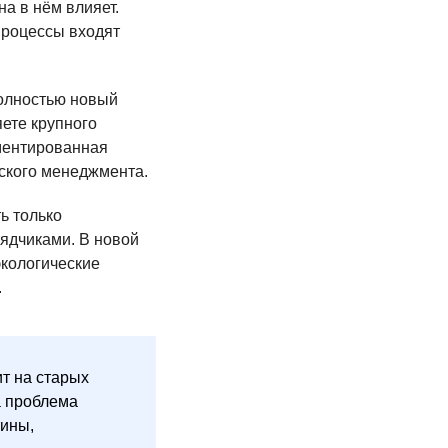
на в нём влияет.
 процессы входят
олностью новый
яете крупного
ументированная
еского менеджмента.
ь только
рядчиками. В новой
экологические
.
ит на старых
а проблема
тины,