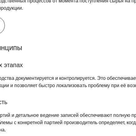
одственных процессов от момента поступления сырья на п
продукции.
инципы
х этапах
одства документируется и контролируется. Это обеспечива
ции и позволяет быстро локализовать проблему при её воз
сть
ртий и детальное ведение записей обеспечивают полную п
емы с конкретной партией производитель определяет, когда
на.