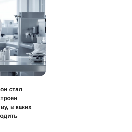
 он стал
строен
ву, в каких
ходить