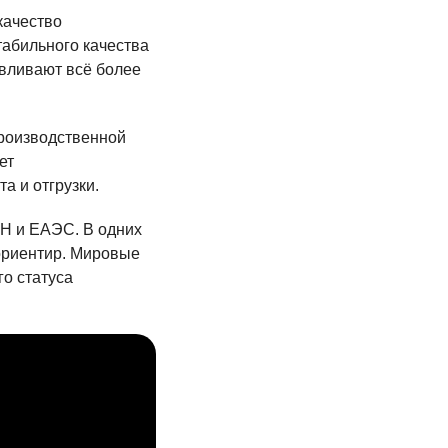
качество
табильного качества
авливают всё более
роизводственной
ет
а и отгрузки.
АН и ЕАЭС. В одних
 ориентир. Мировые
о статуса