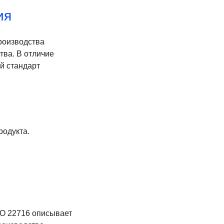
ия
роизводства
тва. В отличие
й стандарт
родукта.
SO 22716 описывает