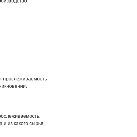
роизводство
ет прослеживаемость
никновении.
рослеживаемость.
 и из какого сырья