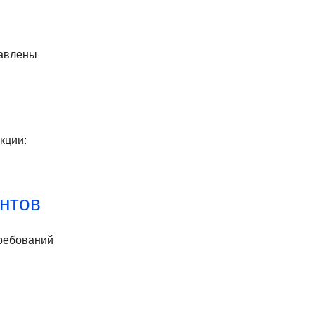
равлены
кции:
ентов
требований