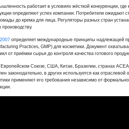
шленность работает в условиях жёсткой конкуренции, где 
укции определяют успех компании. Потребители ожидают с
помады до крема для лица. Регуляторы разных стран устан
к производству.
:2007
определяет международные принципы надлежащей п
facturing Practices, GMP) для косметики. Документ охватыва
кл от приёмки сырья до контроля качества готового продукт
в Европейском Союзе, США, Китае, Бразилии, странах АСЕ
лен законодательно, в других используется как отраслевой
етики применяют его требования независимо от формальног
кции.