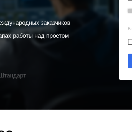
еждународных заказчиков
апах работы над проетом
 Штандарт