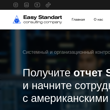
Главная
О нас
Системный и организационный контр
Получите
отчет 
и начните сотруд
с американскими