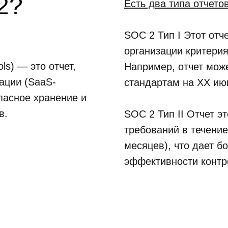
2?
Есть два типа отчето
SOC 2 Тип I
Этот отче
организации критери
ls) — это отчет,
Например, отчет може
ации (SaaS-
стандартам на ХХ ию
пасное хранение и
в.
SOC 2 Тип II
Отчет эт
требований в течение
месяцев), что дает 
эффективности контр