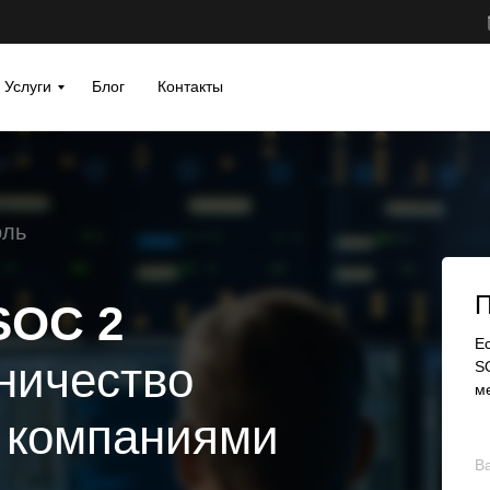
Услуги
Блог
Контакты
оль
П
SOC 2
Е
ничество
S
м
 компаниями