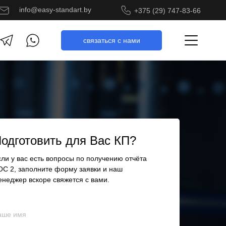
info@easy-standart.by
+375 (29) 747-83-66
cвязаться с нами
одготовить для Вас КП?
сли у вас есть вопросы по получению отчёта
OC 2, заполните форму заявки и наш
енеджер вскоре свяжется с вами.